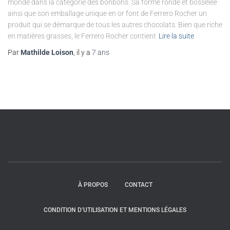
monde dans la catégorie des bonbons. Sa forme ronde et bosselée
ainsi que son emballage unique en or font de Ferrero Rocher un
produit qui se démarque de tous les autres chocolats. Bien que riche
en matières grasses, le Ferrero Rocher contient
Lire la suite
Par
Mathilde Loison
, il y a
7 ans
À PROPOS
CONTACT
CONDITION D’UTILISATION ET MENTIONS LÉGALES