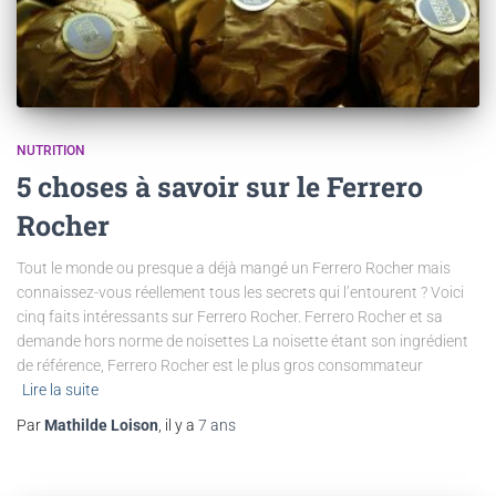
NUTRITION
5 choses à savoir sur le Ferrero
Rocher
Tout le monde ou presque a déjà mangé un Ferrero Rocher mais
connaissez-vous réellement tous les secrets qui l’entourent ? Voici
cinq faits intéressants sur Ferrero Rocher. Ferrero Rocher et sa
demande hors norme de noisettes La noisette étant son ingrédient
de référence, Ferrero Rocher est le plus gros consommateur
Lire la suite
Par
Mathilde Loison
, il y a
7 ans