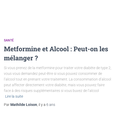
SANTÉ
Metformine et Alcool : Peut-on les
mélanger ?
Si vous prenez de la metformine pour traiter votre diabète de type 2,
vous vous demandez peut-être si vous pouvez consommer de
l’alcool tout en prenant votre traitement. La consommation d’alcool
peut affecter directement votre diabète, mais vous pouvez faire
face à des risques supplémentaires si vous buvez de l’alcool
Lire la suite
Par
Mathilde Loison
, il y a
6 ans