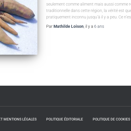
seulement comme aliment mais aussi comme rem
traditionnelle dans cette région, la vérité est qu
pratiquement inconnu jusqu’à il y a peu. Ce n’es
Par
Mathilde Loison
, il y a
6 ans
 ET MENTIONS LÉGALES
POLITIQUE ÉDITORIALE
POLITIQUE DE COOKIES 