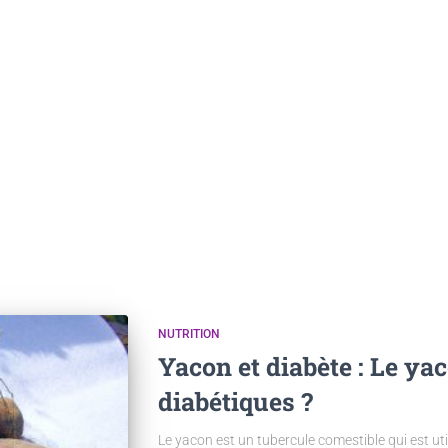
NUTRITION
Yacon et diabète : Le yac
diabétiques ?
Le yacon est un tubercule comestible qui est uti