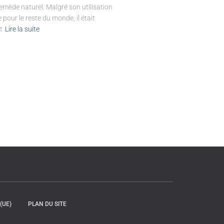
ède naturel. Malgré son utilisation
e pour le reste du monde, il était
t
Lire la suite
(UE)
PLAN DU SITE