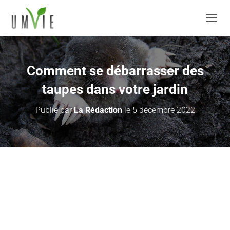
DÉPLI
Comment se débarrasser des
taupes dans votre jardin
Publié par
La Rédaction
le
5 décembre 2022