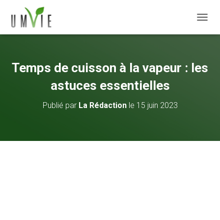
DÉPLI
Temps de cuisson à la vapeur : les
astuces essentielles
Publié par
La Rédaction
le
15 juin 2023