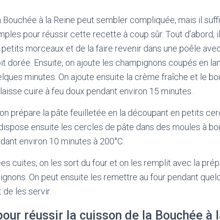
a Bouchée à la Reine peut sembler compliquée, mais il suffi
ples pour réussir cette recette à coup sûr. Tout d’abord, i
petits morceaux et de la faire revenir dans une poêle avec d
soit dorée. Ensuite, on ajoute les champignons coupés en la
ques minutes. On ajoute ensuite la crème fraîche et le boui
laisse cuire à feu doux pendant environ 15 minutes.
n prépare la pâte feuilletée en la découpant en petits cerc
ispose ensuite les cercles de pâte dans des moules à bou
dant environ 10 minutes à 200°C.
s cuites, on les sort du four et on les remplit avec la pré
ignons. On peut ensuite les remettre au four pendant que
 de les servir.
our réussir la cuisson de la Bouchée à 