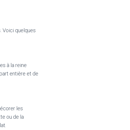
s. Voici quelques
es à la reine
art entière et de
décorer les
te ou de la
at.