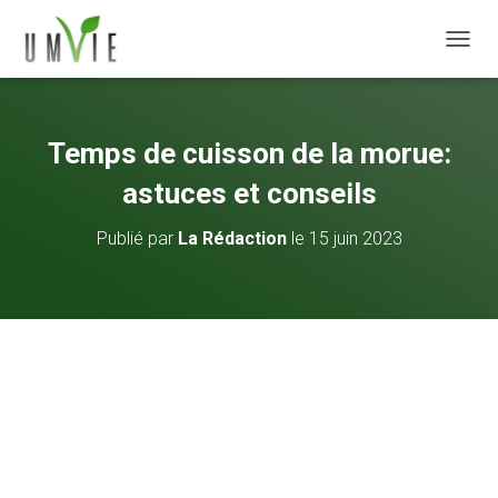
DÉPLI
Temps de cuisson de la morue:
astuces et conseils
Publié par
La Rédaction
le
15 juin 2023