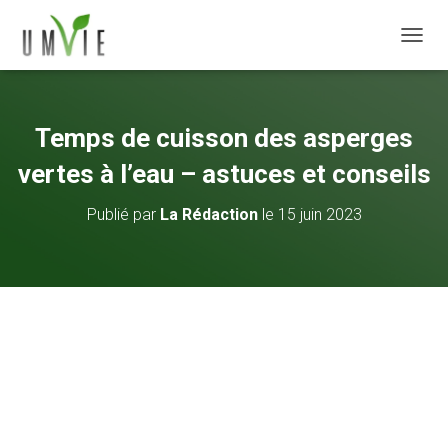
DÉPLI
Temps de cuisson des asperges
vertes à l’eau – astuces et conseils
Publié par
La Rédaction
le
15 juin 2023