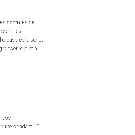
r des pommes de
e sont les
icieuse et le sel et
raisser le plat à
crasé.
 cuire pendant 10