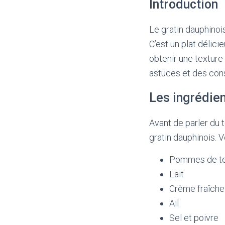
Introduction
Le gratin dauphinois
C’est un plat délici
obtenir une texture
astuces et des conse
Les ingrédien
Avant de parler du 
gratin dauphinois. V
Pommes de te
Lait
Crème fraîche
Ail
Sel et poivre