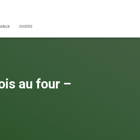
IMAUX
DIVERS
is au four –