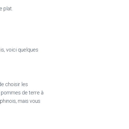
 plat.
s, voici quelques
e choisir les
s pommes de terre à
uphinois, mais vous