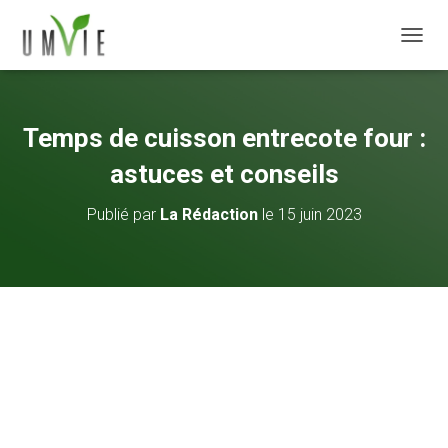
DÉPLI
Temps de cuisson entrecote four :
astuces et conseils
Publié par
La Rédaction
le
15 juin 2023