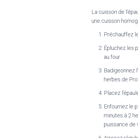
La cuisson de l’épa
une cuisson homogèn
Préchauffez le
Épluchez les p
au four.
Badigeonnez l’
herbes de Pro
Placez l’épaul
Enfournez le p
minutes à 2 he
puissance de v
Arrosez réguli