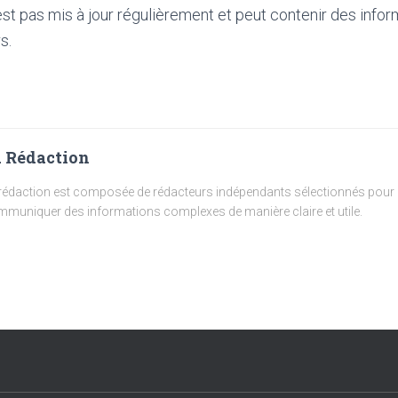
'est pas mis à jour régulièrement et peut contenir
des infor
s.
 Rédaction
rédaction est composée de rédacteurs indépendants sélectionnés pour l
muniquer des informations complexes de manière claire et utile.