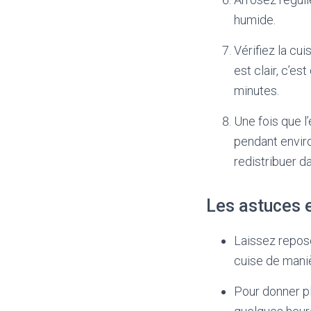
humide.
Vérifiez la cui
est clair, c’es
minutes.
Une fois que l’
pendant enviro
redistribuer da
Les astuces e
Laissez repose
cuise de man
Pour donner pl