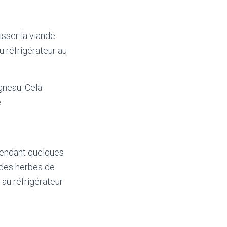
isser la viande
u réfrigérateur au
agneau. Cela
.
pendant quelques
t des herbes de
au réfrigérateur