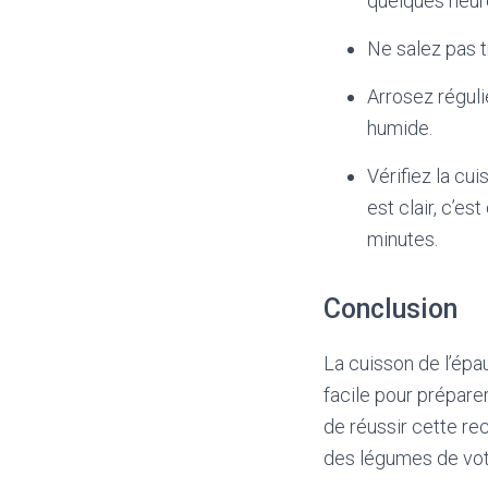
quelques heur
Ne salez pas tr
Arrosez réguli
humide.
Vérifiez la cui
est clair, c’es
minutes.
Conclusion
La cuisson de l’épa
facile pour prépare
de réussir cette re
des légumes de votr