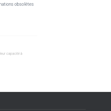
mations obsolètes
eur capacité à