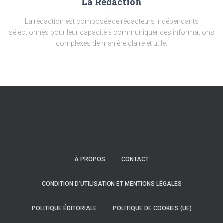
La Rédaction
La rédaction est composée de rédacteurs indépendants
sélectionnés pour leur capacité à communiquer des informations
complexes de manière claire et utile.
À PROPOS
CONTACT
CONDITION D’UTILISATION ET MENTIONS LÉGALES
POLITIQUE ÉDITORIALE
POLITIQUE DE COOKIES (UE)