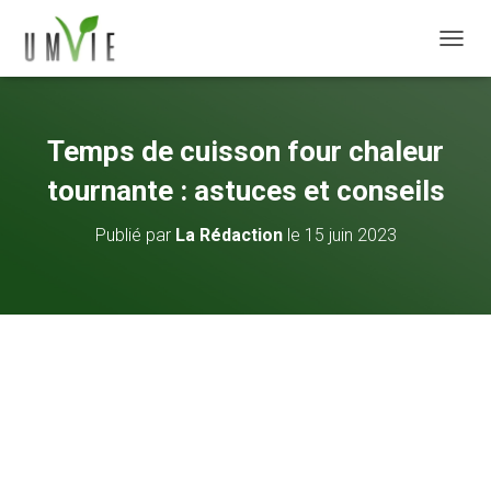
DÉPLI
Temps de cuisson four chaleur
tournante : astuces et conseils
Publié par
La Rédaction
le
15 juin 2023