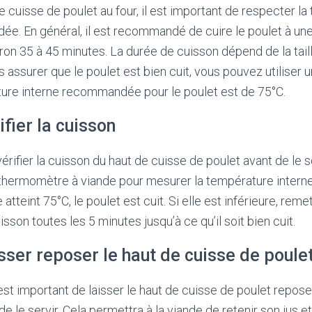
e cuisse de poulet au four, il est important de respecter l
e. En général, il est recommandé de cuire le poulet à un
on 35 à 45 minutes. La durée de cuisson dépend de la tail
s assurer que le poulet est bien cuit, vous pouvez utiliser
ture interne recommandée pour le poulet est de 75°C.
ifier la cuisson
vérifier la cuisson du haut de cuisse de poulet avant de le so
n thermomètre à viande pour mesurer la température interne 
atteint 75°C, le poulet est cuit. Si elle est inférieure, reme
uisson toutes les 5 minutes jusqu’à ce qu’il soit bien cuit.
sser reposer le haut de cuisse de poule
 est important de laisser le haut de cuisse de poulet repos
e le servir. Cela permettra à la viande de retenir son jus e