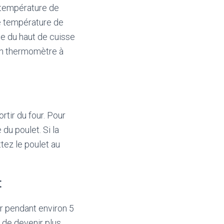
a température de
e température de
le du haut de cuisse
 un thermomètre à
rtir du four. Pour
du poulet. Si la
ttez le poulet au
t
er pendant environ 5
t de devenir plus