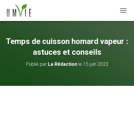
DÉPLI
Temps de cuisson homard vapeur :
astuces et conseils
Publié par
La Rédaction
le
15 juin 2023