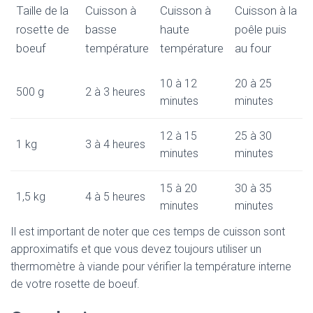
Taille de la
Cuisson à
Cuisson à
Cuisson à la
rosette de
basse
haute
poêle puis
boeuf
température
température
au four
10 à 12
20 à 25
500 g
2 à 3 heures
minutes
minutes
12 à 15
25 à 30
1 kg
3 à 4 heures
minutes
minutes
15 à 20
30 à 35
1,5 kg
4 à 5 heures
minutes
minutes
Il est important de noter que ces temps de cuisson sont
approximatifs et que vous devez toujours utiliser un
thermomètre à viande pour vérifier la température interne
de votre rosette de boeuf.