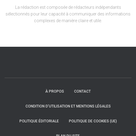
La rédaction est composée de rédacteurs indépendants
sélectionnés pour leur capacité à communiquer des informations
complexes de manière claire et utile.
À PROPOS
CONTACT
CONDITION D’UTILISATION ET MENTIONS LÉGALES
POLITIQUE ÉDITORIALE
POLITIQUE DE COOKIES (UE)