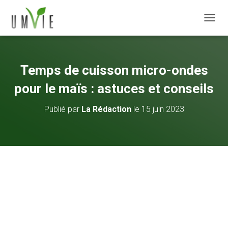
DÉPLI
Temps de cuisson micro-ondes
pour le maïs : astuces et conseils
Publié par
La Rédaction
le
15 juin 2023