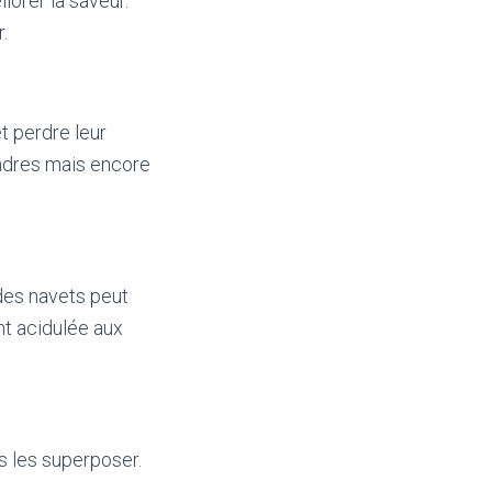
iorer la saveur.
.
t perdre leur
tendres mais encore
 des navets peut
nt acidulée aux
s les superposer.