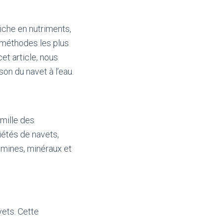
iche en nutriments,
es méthodes les plus
et article, nous
on du navet à l’eau.
amille des
riétés de navets,
amines, minéraux et
vets. Cette