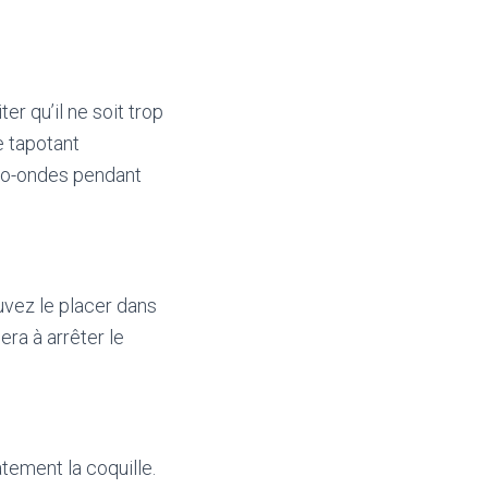
er qu’il ne soit trop
e tapotant
cro-ondes pendant
ouvez le placer dans
era à arrêter le
atement la coquille.