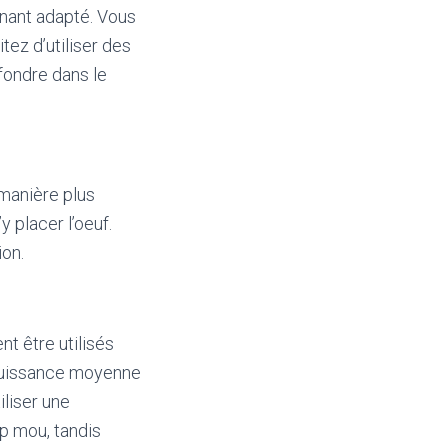
enant adapté. Vous
tez d’utiliser des
fondre dans le
 manière plus
y placer l’oeuf.
ion.
t être utilisés
e puissance moyenne
liser une
op mou, tandis