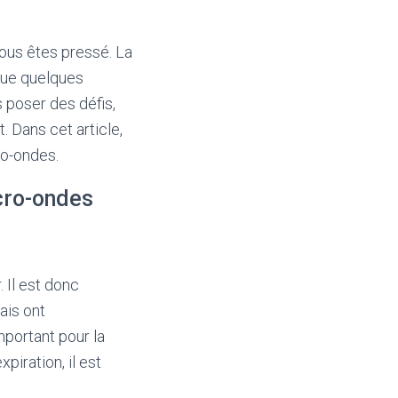
 vous êtes pressé. La
 que quelques
 poser des défis,
. Dans cet article,
ro-ondes.
cro-ondes
. Il est donc
ais ont
mportant pour la
piration, il est