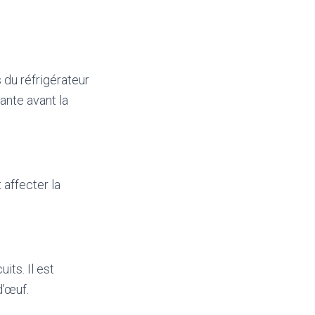
 du réfrigérateur
ante avant la
 affecter la
its. Il est
d’œuf.