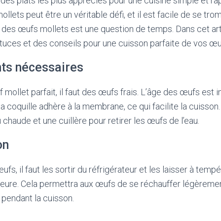
 des plats les plus appréciés pour une cuisine simple et ra
lets peut être un véritable défi, et il est facile de se tro
 des œufs mollets est une question de temps. Dans cet arti
uces et des conseils pour une cuisson parfaite de vos œu
nts nécessaires
 mollet parfait, il faut des œufs frais. L’âge des œufs est i
s la coquille adhère à la membrane, ce qui facilite la cuisson
chaude et une cuillère pour retirer les œufs de l’eau.
on
ufs, il faut les sortir du réfrigérateur et les laisser à tem
eure. Cela permettra aux œufs de se réchauffer légèrement
 pendant la cuisson.