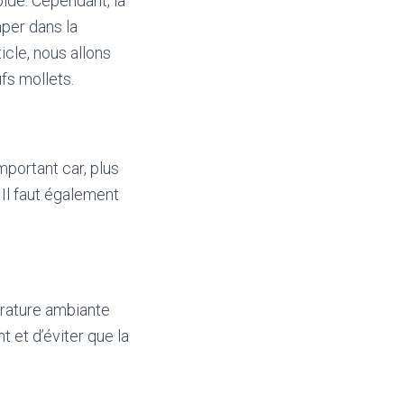
pide. Cependant, la
mper dans la
cle, nous allons
fs mollets.
mportant car, plus
. Il faut également
pérature ambiante
 et d’éviter que la