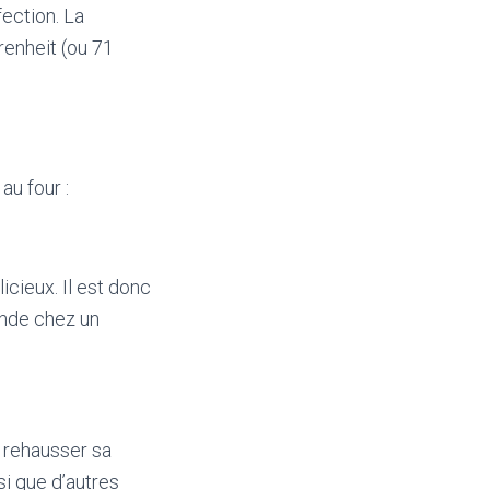
fection. La
renheit (ou 71
au four :
icieux. Il est donc
ande chez un
r rehausser sa
si que d’autres