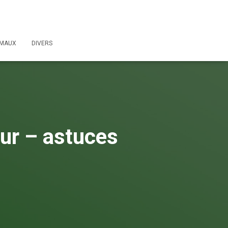
IMAUX
DIVERS
our – astuces