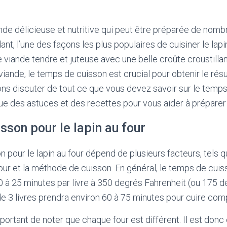
ande délicieuse et nutritive qui peut être préparée de nom
nt, l’une des façons les plus populaires de cuisiner le lapin
e viande tendre et juteuse avec une belle croûte croustilla
ande, le temps de cuisson est crucial pour obtenir le résu
llons discuter de tout ce que vous devez savoir sur le temp
 que des astuces et des recettes pour vous aider à préparer 
son pour le lapin au four
pour le lapin au four dépend de plusieurs facteurs, tels que 
our et la méthode de cuisson. En général, le temps de cuiss
20 à 25 minutes par livre à 350 degrés Fahrenheit (ou 175 d
n de 3 livres prendra environ 60 à 75 minutes pour cuire co
portant de noter que chaque four est différent. Il est donc 