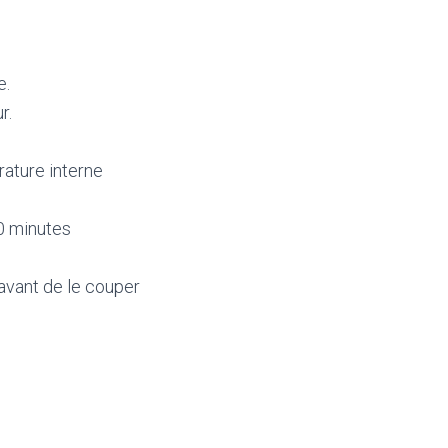
e.
r.
rature interne
10 minutes
 avant de le couper