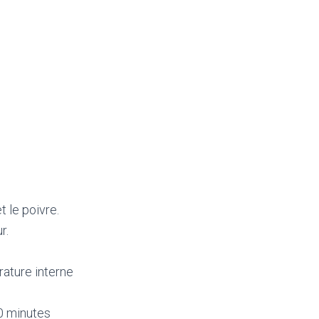
et le poivre.
r.
rature interne
10 minutes