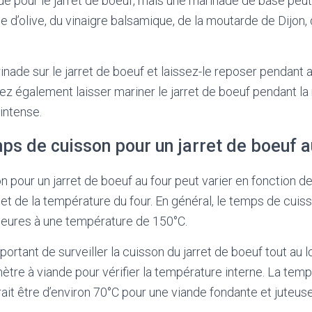
e pour le jarret de boeuf, mais une marinade de base peu
e d’olive, du vinaigre balsamique, de la moutarde de Dijon, d
nade sur le jarret de boeuf et laissez-le reposer pendant 
z également laisser mariner le jarret de boeuf pendant la 
intense.
ps de cuisson pour un jarret de boeuf a
pour un jarret de boeuf au four peut varier en fonction de l
t de la température du four. En général, le temps de cuiss
heures à une température de 150°C.
portant de surveiller la cuisson du jarret de boeuf tout au
ètre à viande pour vérifier la température interne. La temp
rait être d’environ 70°C pour une viande fondante et juteuse