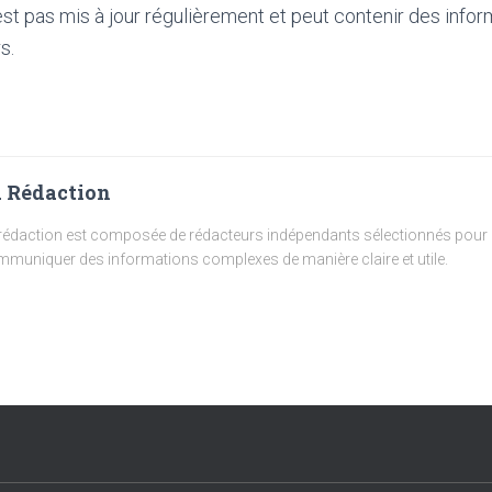
'est pas mis à jour régulièrement et peut contenir
des infor
s.
 Rédaction
rédaction est composée de rédacteurs indépendants sélectionnés pour l
muniquer des informations complexes de manière claire et utile.