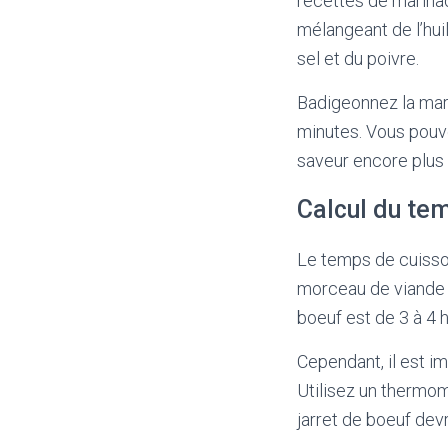
recettes de marinad
mélangeant de l’huil
sel et du poivre.
Badigeonnez la mari
minutes. Vous pouve
saveur encore plus 
Calcul du tem
Le temps de cuisson 
morceau de viande e
boeuf est de 3 à 4 
Cependant, il est im
Utilisez un thermom
jarret de boeuf dev