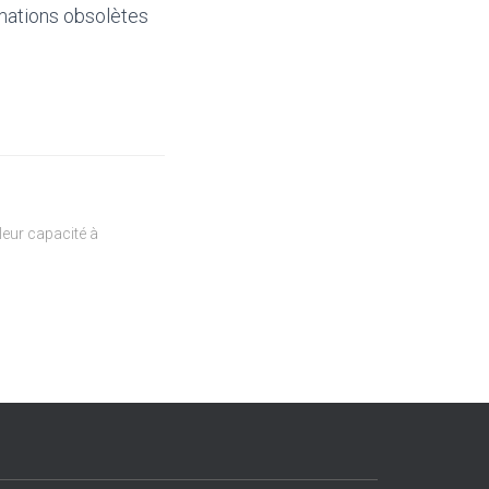
mations obsolètes
eur capacité à