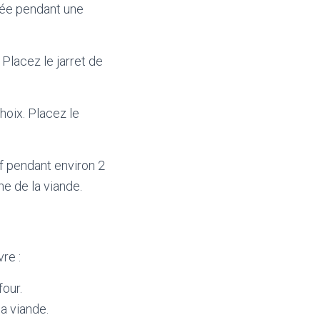
vée pendant une
 Placez le jarret de
hoix. Placez le
uf pendant environ 2
ne de la viande.
re :
four.
la viande.