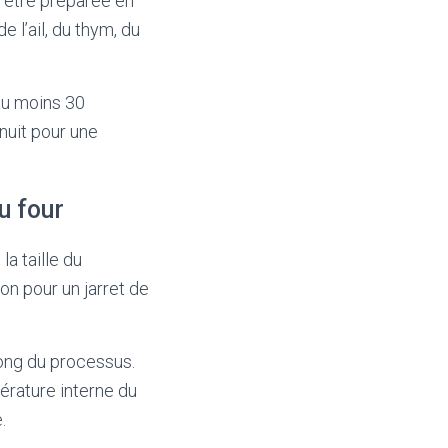
t être préparée en
e l’ail, du thym, du
au moins 30
nuit pour une
u four
a taille du
on pour un jarret de
 long du processus.
érature interne du
.