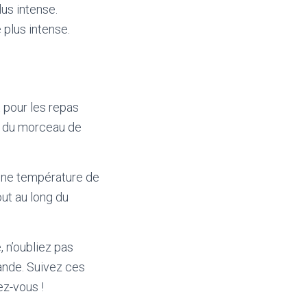
us intense.
 plus intense.
t pour les repas
lle du morceau de
 une température de
out au long du
 n’oubliez pas
iande. Suivez ces
ez-vous !