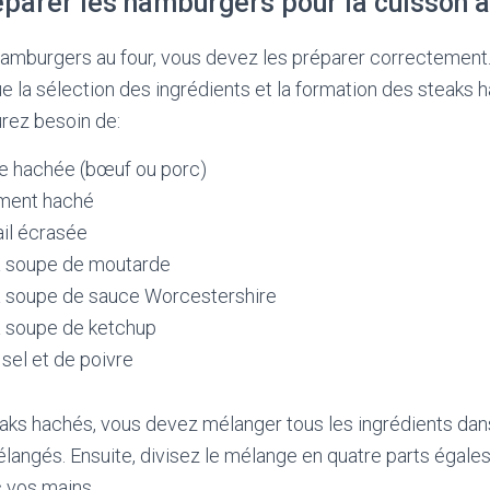
arer les hamburgers pour la cuisson a
hamburgers au four, vous devez les préparer correctement
 la sélection des ingrédients et la formation des steaks h
urez besoin de:
e hachée (bœuf ou porc)
ement haché
ail écrasée
 à soupe de moutarde
 à soupe de sauce Worcestershire
 à soupe de ketchup
sel et de poivre
aks hachés, vous devez mélanger tous les ingrédients dans
mélangés. Ensuite, divisez le mélange en quatre parts égale
 vos mains.