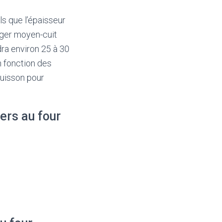
s que l’épaisseur
urger moyen-cuit
dra environ 25 à 30
n fonction des
cuisson pour
ers au four