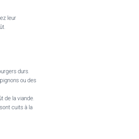
ez leur
ût.
burgers durs.
mpignons ou des
t de la viande.
ont cuits à la