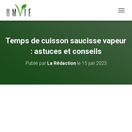
DÉPLI
Temps de cuisson saucisse vapeur
: astuces et conseils
Publié par
La Rédaction
le
15 juin 2023