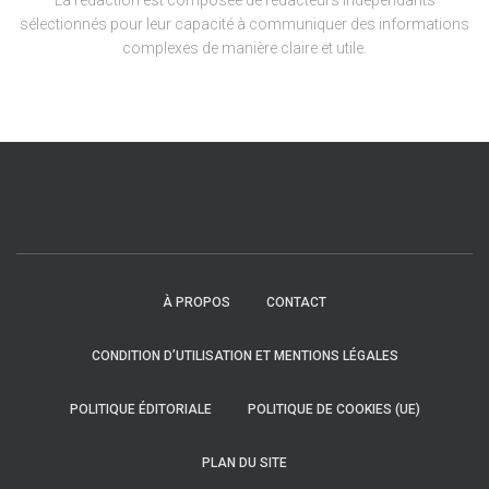
La rédaction est composée de rédacteurs indépendants
sélectionnés pour leur capacité à communiquer des informations
complexes de manière claire et utile.
À PROPOS
CONTACT
CONDITION D’UTILISATION ET MENTIONS LÉGALES
POLITIQUE ÉDITORIALE
POLITIQUE DE COOKIES (UE)
PLAN DU SITE