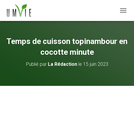
DÉPLI
Temps de cuisson topinambour en
cocotte minute
Publié par
La Rédaction
le
15 juin 2023