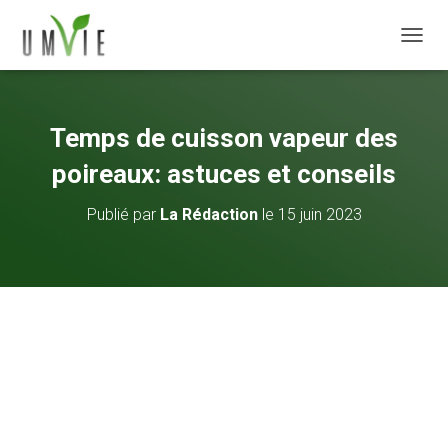
DÉPLI
Temps de cuisson vapeur des
poireaux: astuces et conseils
Publié par
La Rédaction
le
15 juin 2023