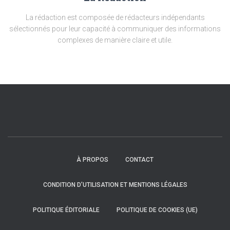
La rédaction est composée de rédacteurs indépendants
sélectionnés pour leur capacité à communiquer des informations
complexes de manière claire et utile.
À PROPOS
CONTACT
CONDITION D’UTILISATION ET MENTIONS LÉGALES
POLITIQUE ÉDITORIALE
POLITIQUE DE COOKIES (UE)