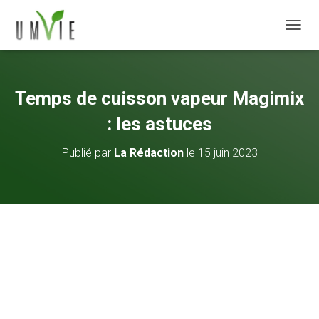
DÉPLI
Temps de cuisson vapeur Magimix
: les astuces
Publié par
La Rédaction
le
15 juin 2023