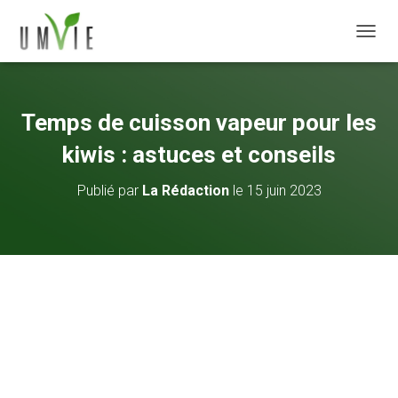
DÉPLI
Temps de cuisson vapeur pour les
kiwis : astuces et conseils
Publié par
La Rédaction
le
15 juin 2023