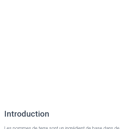
Introduction
Les pommes de terre sont un ingrédient de base dans de