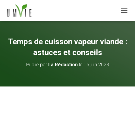
DÉPLI
Temps de cuisson vapeur viande :
astuces et conseils
Publié par
La Rédaction
le
15 juin 2023