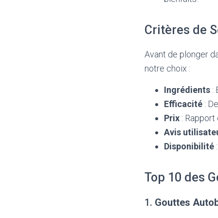
Critères de 
Avant de plonger da
notre choix :
Ingrédients
: 
Efficacité
: De
Prix
: Rapport 
Avis utilisate
Disponibilité
:
Top 10 des G
1.
Gouttes Auto