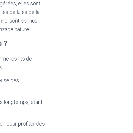
ngérées, elles sont
les cellules de la
hine, sont connus
nzage naturel.
e ?
me les lits de
s.
ieuse des
us longtemps, étant
on pour profiter des