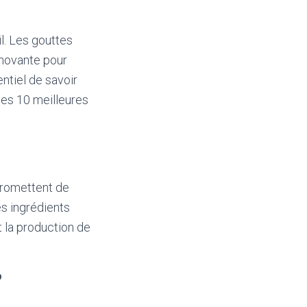
il. Les gouttes
nnovante pour
entiel de savoir
 les 10 meilleures
promettent de
es ingrédients
t la production de
?