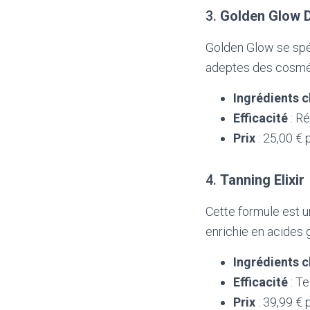
3.
Golden Glow 
Golden Glow se spéc
adeptes des cosmét
Ingrédients c
Efficacité
: Ré
Prix
: 25,00 € 
4.
Tanning Elixir
Cette formule est u
enrichie en acides g
Ingrédients c
Efficacité
: Te
Prix
: 39,99 € 