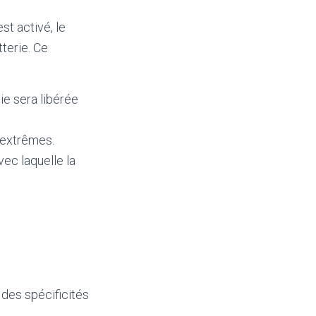
st activé, le
tterie. Ce
gie sera libérée
 extrêmes.
vec laquelle la
 des spécificités