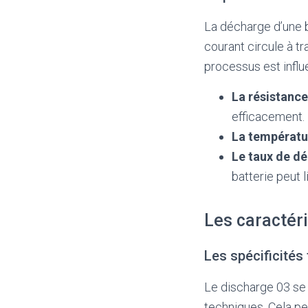
La décharge d’une ba
courant circule à tr
processus est influe
La résistance
efficacement.
La températu
Le taux de d
batterie peut 
Les caractér
Les spécificités
Le discharge 03 se 
techniques. Cela pe