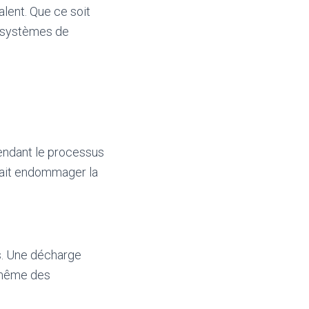
alent. Que ce soit
s systèmes de
pendant le processus
rait endommager la
ls. Une décharge
u même des