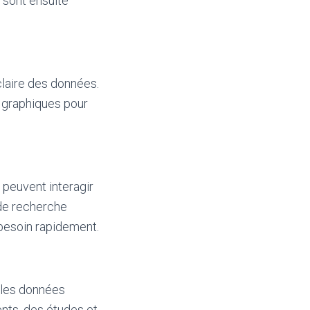
 sont ensuite
claire des données.
s graphiques pour
 peuvent interagir
 de recherche
 besoin rapidement.
 les données
nts, des études et