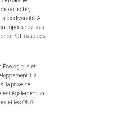
tiel dans le
de collecter,
 la biodiversité. À
son importance, ses
ments PDF associés.
n Écologique et
eloppement. Il a
si la prise de
e est également un
ques et les ONG