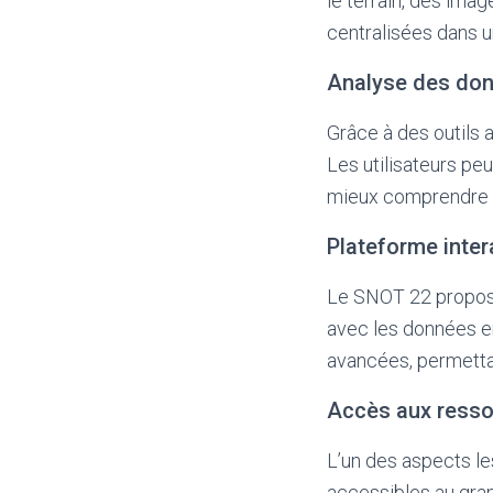
le terrain, des ima
centralisées dans 
Analyse des do
Grâce à des outils 
Les utilisateurs pe
mieux comprendre l
Plateforme inter
Le SNOT 22 propose 
avec les données en
avancées, permettan
Accès aux ress
L’un des aspects l
accessibles au gran