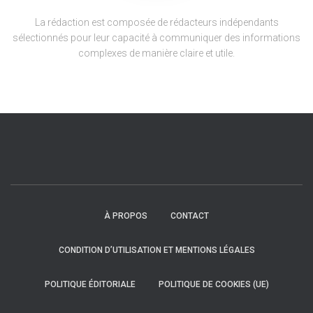
La rédaction est composée de rédacteurs indépendants
sélectionnés pour leur capacité à communiquer des informations
complexes de manière claire et utile.
À PROPOS
CONTACT
CONDITION D’UTILISATION ET MENTIONS LÉGALES
POLITIQUE ÉDITORIALE
POLITIQUE DE COOKIES (UE)