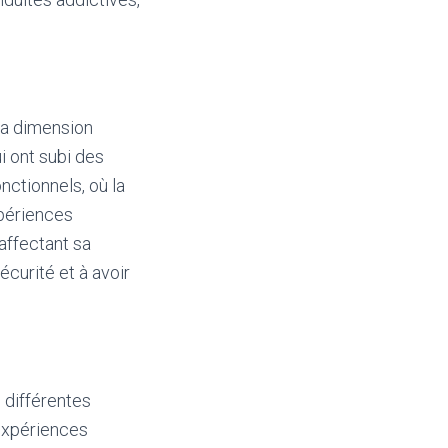
la dimension
i ont subi des
ctionnels, où la
xpériences
affectant sa
écurité et à avoir
 différentes
 expériences