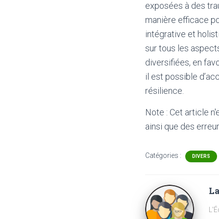
exposées à des tra
manière efficace po
intégrative et holi
sur tous les aspect
diversifiées, en fav
il est possible d’a
résilience.
Note : Cet article n
ainsi que des erreur
Catégories :
DIVERS
La
L'É