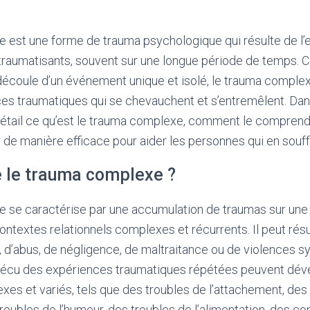
 est une forme de trauma psychologique qui résulte de l’
raumatisants, souvent sur une longue période de temps. C
découle d’un événement unique et isolé, le trauma complexe
es traumatiques qui se chevauchent et s’entremêlent. Dans
détail ce qu’est le trauma complexe, comment le comprend
de manière efficace pour aider les personnes qui en souff
e le trauma complexe ?
 se caractérise par une accumulation de traumas sur une
ntextes relationnels complexes et récurrents. Il peut résu
 d’abus, de négligence, de maltraitance ou de violences 
vécu des expériences traumatiques répétées peuvent dév
 et variés, tels que des troubles de l’attachement, des d
troubles de l’humeur, des troubles de l’alimentation, des co