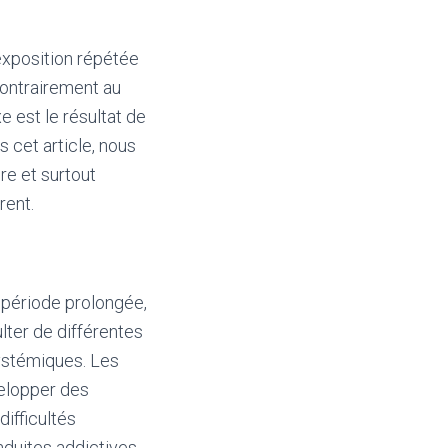
exposition répétée
ontrairement au
 est le résultat de
 cet article, nous
re et surtout
rent.
 période prolongée,
lter de différentes
systémiques. Les
elopper des
ifficultés
nduites addictives,