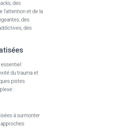
backs, des
l’attention et de la
angeantes, des
ddictives, des
atisées
 essentiel
exité du trauma et
lques pistes
plexe :
atisées à surmonter
s approches