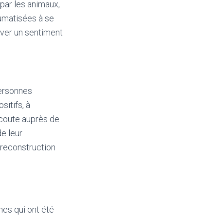
 par les animaux,
aumatisées à se
uver un sentiment
personnes
sitifs, à
écoute auprès de
de leur
 reconstruction
es qui ont été