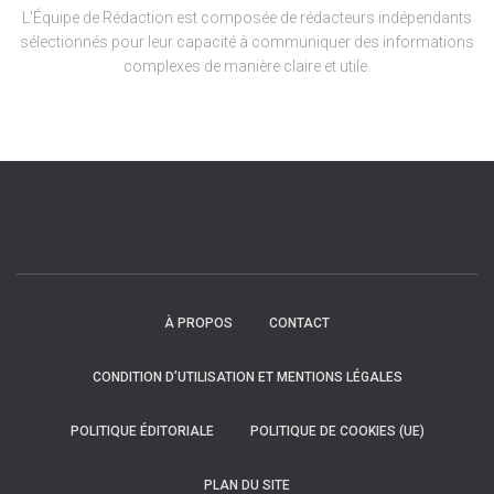
L'Équipe de Rédaction est composée de rédacteurs indépendants
sélectionnés pour leur capacité à communiquer des informations
complexes de manière claire et utile.
À PROPOS
CONTACT
CONDITION D’UTILISATION ET MENTIONS LÉGALES
POLITIQUE ÉDITORIALE
POLITIQUE DE COOKIES (UE)
PLAN DU SITE