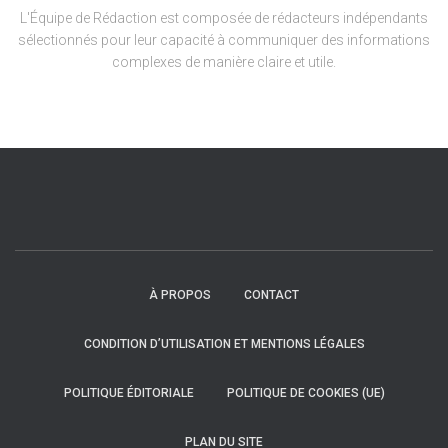
L'Équipe de Rédaction est composée de rédacteurs indépendants
sélectionnés pour leur capacité à communiquer des informations
complexes de manière claire et utile.
À PROPOS
CONTACT
CONDITION D’UTILISATION ET MENTIONS LÉGALES
POLITIQUE ÉDITORIALE
POLITIQUE DE COOKIES (UE)
PLAN DU SITE