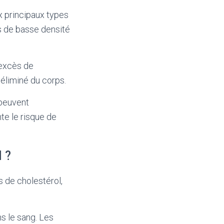
ux principaux types
es de basse densité
’excès de
 éliminé du corps.
 peuvent
te le risque de
 ?
 de cholestérol,
ns le sang. Les