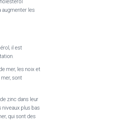
cholesterol
 à augmenter les
ol, il est
ation.
e mer, les noix et
e mer, sont
de zinc dans leur
s niveaux plus bas
er, qui sont des