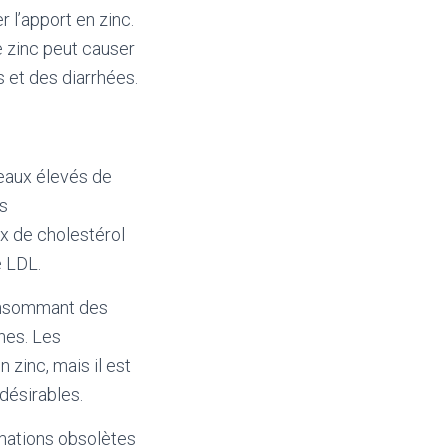
 l’apport en zinc.
e zinc peut causer
 et des diarrhées.
veaux élevés de
s
ux de cholestérol
e LDL.
consommant des
ines. Les
zinc, mais il est
désirables.
mations obsolètes