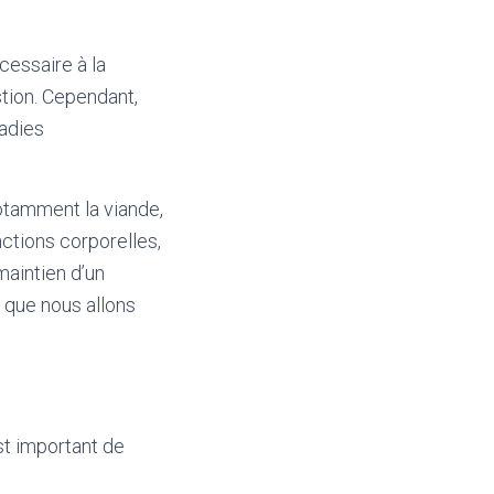
cessaire à la
stion. Cependant,
adies
notamment la viande,
nctions corporelles,
maintien d’un
e que nous allons
st important de