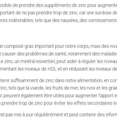
ssible de prendre des suppléments de zinc pour augmenter
mportant de ne pas prendre trop de zinc, car une surdose d
res indésirables, tels que des nausées, des vomissements
 un composé gras important pour notre corps, mais des ni
t causer des problèmes de santé, notamment des maladie
e zinc, un minéral essentiel, peut aider à réguler les nivea
mentant les niveaux de HDL et en réduisant les niveaux d
obtenir suffisamment de zinc dans notre alimentation, en 
nc, tels que la viande, les fruits de mer, les noix et les gra
 peuvent également être utiles pour augmenter l’apport en 
 prendre trop de zinc pour éviter les effets secondaires in
'est pas mis à jour régulièrement et peut contenir
des infor