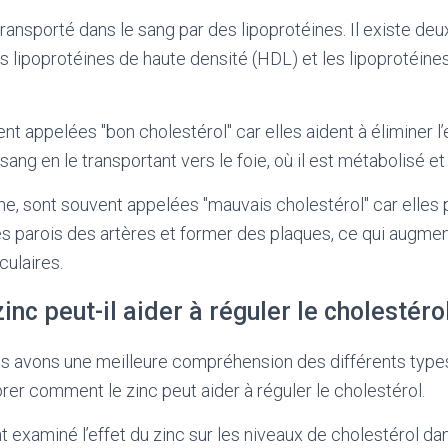
transporté dans le sang par des lipoprotéines. Il existe de
les lipoprotéines de haute densité (HDL) et les lipoprotéin
t appelées "bon cholestérol" car elles aident à éliminer l
sang en le transportant vers le foie, où il est métabolisé et
e, sont souvent appelées "mauvais cholestérol" car elles
s parois des artères et former des plaques, ce qui augmen
ulaires.
nc peut-il aider à réguler le cholestérol
s avons une meilleure compréhension des différents types
er comment le zinc peut aider à réguler le cholestérol.
t examiné l’effet du zinc sur les niveaux de cholestérol da