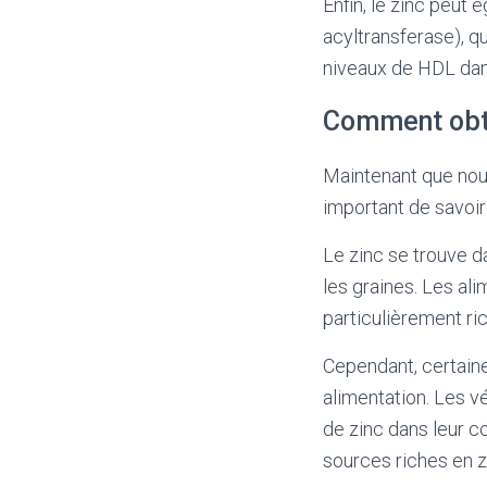
Enfin, le zinc peut
acyltransferase), q
niveaux de HDL dan
Comment obte
Maintenant que nous
important de savoi
Le zinc se trouve d
les graines. Les ali
particulièrement ri
Cependant, certaine
alimentation. Les v
de zinc dans leur c
sources riches en z