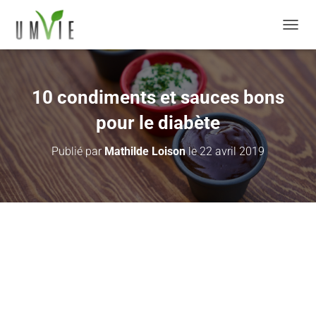
DÉPLI
10 condiments et sauces bons
pour le diabète
Publié par
Mathilde Loison
le
22 avril 2019