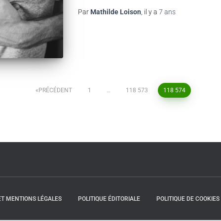
Par
Mathilde Loison
, il y a
7 ans
PRÉCÉDENT
1
…
118 573
118 574
 ET MENTIONS LÉGALES
POLITIQUE ÉDITORIALE
POLITIQUE DE COOKIES 