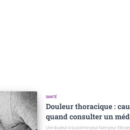
SANTÉ
Douleur thoracique : cau
quand consulter un méd
Une douleur à la poitrine peut faire peur. Elle pe