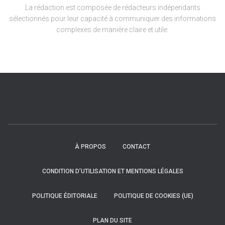
La rédaction est composée de rédacteurs indépendants
sélectionnés pour leur capacité à communiquer des informations
complexes de manière claire et utile.
À PROPOS
CONTACT
CONDITION D’UTILISATION ET MENTIONS LÉGALES
POLITIQUE ÉDITORIALE
POLITIQUE DE COOKIES (UE)
PLAN DU SITE