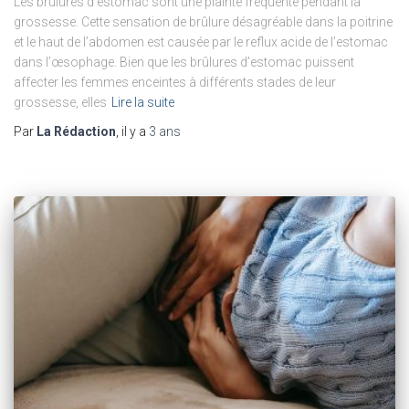
Les brûlures d’estomac sont une plainte fréquente pendant la
grossesse. Cette sensation de brûlure désagréable dans la poitrine
et le haut de l’abdomen est causée par le reflux acide de l’estomac
dans l’œsophage. Bien que les brûlures d’estomac puissent
affecter les femmes enceintes à différents stades de leur
grossesse, elles
Lire la suite
Par
La Rédaction
, il y a
3 ans