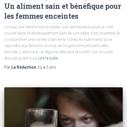
Un aliment sain et bénéfique pour
les femmes enceintes
Lorsqu’une femme est enceinte, son alimentation joue un rôle
crucial dans le développement sain de son bébé. Il est essentiel de
consommer une variété d’aliments riches en nutriments pour
répondre aux besoins accrus de l’organisme pendant cette
période. L’artichaut, un légume délicieux et nutritif, est souvent
discuté quant à sa
Lire la suite
Par
La Rédaction
, il y a
3 ans