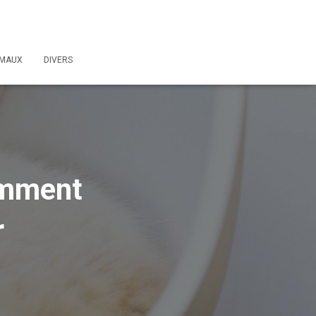
IMAUX
DIVERS
omment
r