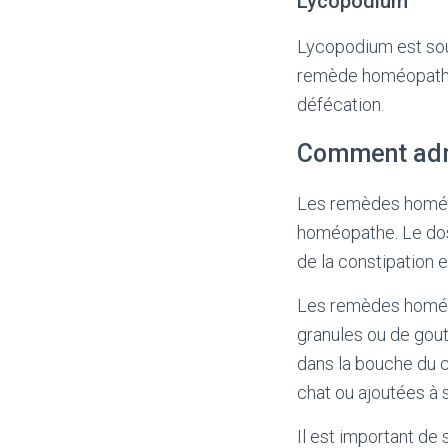
Lycopodium
Lycopodium est souv
remède homéopathiqu
défécation.
Comment admi
Les remèdes homéopa
homéopathe. Le dosa
de la constipation e
Les remèdes homéop
granules ou de gout
dans la bouche du 
chat ou ajoutées à s
Il est important de