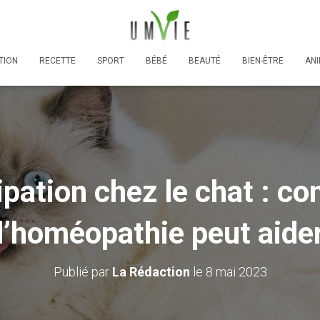
TION
RECETTE
SPORT
BÉBÉ
BEAUTÉ
BIEN-ÊTRE
AN
ipation chez le chat : c
l’homéopathie peut aide
Publié par
La Rédaction
le
8 mai 2023