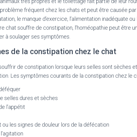
nimaux très propres et le toilettage fait partie de leur rou
 problème fréquent chez les chats et peut être causée par
atation, le manque d’exercice, l’alimentation inadéquate ou
tre chat souffre de constipation, l’homéopathie peut être un
der à soulager ses symptômes.
s de la constipation chez le chat
ouffrir de constipation lorsque leurs selles sont sèches et
uation. Les symptômes courants de la constipation chez le 
à déféquer
e selles dures et sèches
de l’appétit
ou les signes de douleur lors de la défécation
 l’agitation