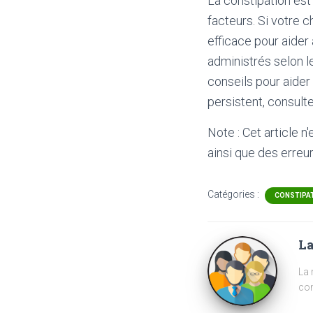
La constipation est
facteurs. Si votre c
efficace pour aide
administrés selon l
conseils pour aider
persistent, consult
Note : Cet article n
ainsi que des erreur
Catégories :
CONSTIPA
La
La 
com