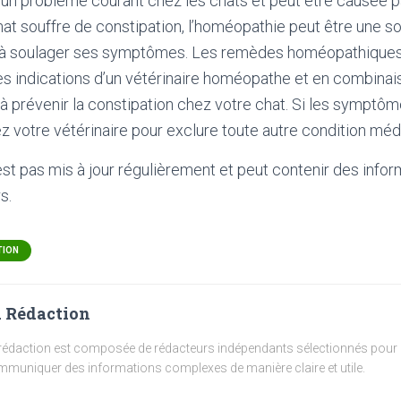
 un problème courant chez les chats et peut être causée p
hat souffre de constipation, l’homéopathie peut être une sol
r à soulager ses symptômes. Les remèdes homéopathiques
es indications d’un vétérinaire homéopathe et en combinai
 à prévenir la constipation chez votre chat. Si les symptô
ez votre vétérinaire pour exclure toute autre condition méd
'est pas mis à jour régulièrement et peut contenir
des infor
s.
TION
 Rédaction
rédaction est composée de rédacteurs indépendants sélectionnés pour l
muniquer des informations complexes de manière claire et utile.