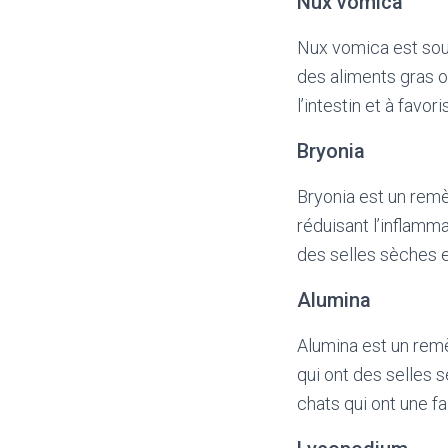
Nux vomica
Nux vomica est souv
des aliments gras 
l’intestin et à favor
Bryonia
Bryonia est un remè
réduisant l’inflamm
des selles sèches e
Alumina
Alumina est un remè
qui ont des selles 
chats qui ont une fai