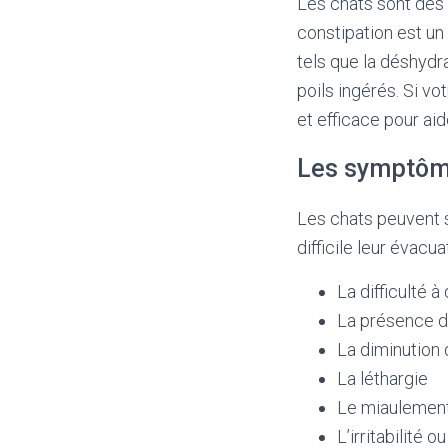
Les chats sont des a
constipation est un
tels que la déshydr
poils ingérés. Si vo
et efficace pour ai
Les symptôme
Les chats peuvent s
difficile leur évac
La difficulté 
La présence d
La diminution 
La léthargie
Le miaulement 
L’irritabilité ou