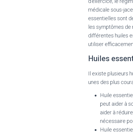
d’exercice, le régi
médicale sous-jacen
essentielles sont d
les symptômes de ma
différentes huiles 
utiliser efficacemen
Huiles essent
Il existe plusieurs 
unes des plus coura
Huile essentie
peut aider à s
aider à réduire
nécessaire pou
Huile essentie