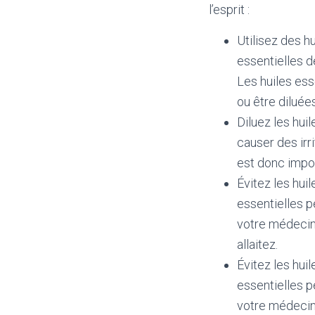
l’esprit :
Utilisez des h
essentielles d
Les huiles ess
ou être diluée
Diluez les hui
causer des irri
est donc impor
Évitez les huil
essentielles 
votre médecin 
allaitez.
Évitez les hui
essentielles p
votre médecin 