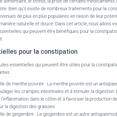
me alimentaire, le stress, la prise de certains médicaments
te. Bien qu’il existe de nombreux traitements pour la const
evenues de plus en plus populaires en raison de leur poten
nière naturelle et douce. Dans cet article, nous allons ex
essentielles qui peuvent être bénéfiques pour la constipat
t.
ielles pour la constipation
huiles essentielles qui peuvent être utiles pour la constipat
ntes :
lle de menthe poivrée : La menthe poivrée est un antispas
oulager les crampes intestinales et à stimuler la digestion.
 l’inflammation dans le côlon et à favoriser la production de 
r la digestion des graisses.
lle de gingembre : Le gingembre est un autre antispasmodi