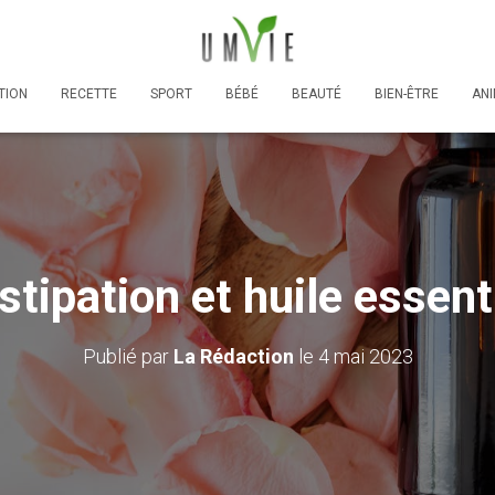
TION
RECETTE
SPORT
BÉBÉ
BEAUTÉ
BIEN-ÊTRE
AN
tipation et huile essent
Publié par
La Rédaction
le
4 mai 2023