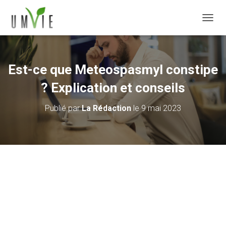
DÉPLI
Est-ce que Meteospasmyl constipe
? Explication et conseils
Publié par
La Rédaction
le
9 mai 2023