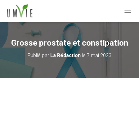
DÉPLI
Grosse prostate et constipation
Publié par
La Rédaction
le
7 mai 2023