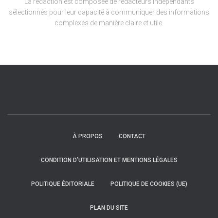
La rédaction est composée de rédacteurs indépendants
sélectionnés pour leur capacité à communiquer des informations
complexes de manière claire et utile.
À PROPOS
CONTACT
CONDITION D’UTILISATION ET MENTIONS LÉGALES
POLITIQUE ÉDITORIALE
POLITIQUE DE COOKIES (UE)
PLAN DU SITE