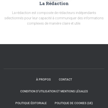
La Rédaction
La rédaction est composée de rédacteurs indépendants
sélectionnés pour leur capacité à communiquer des informations
complexes de manière claire et utile.
À PROPOS
CONTACT
CONDITION D’UTILISATION ET MENTIONS LÉGALES
POLITIQUE ÉDITORIALE
POLITIQUE DE COOKIES (UE)