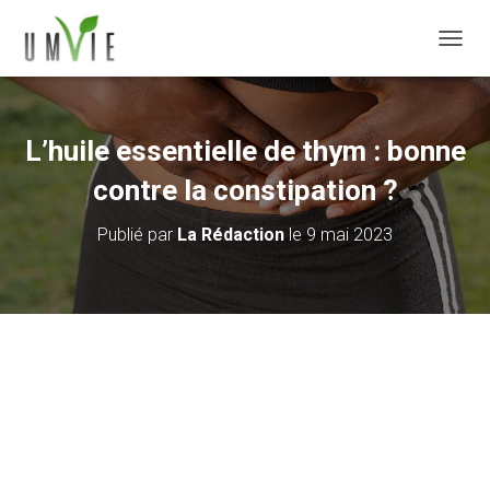
DÉPLI
L’huile essentielle de thym : bonne
contre la constipation ?
Publié par
La Rédaction
le
9 mai 2023