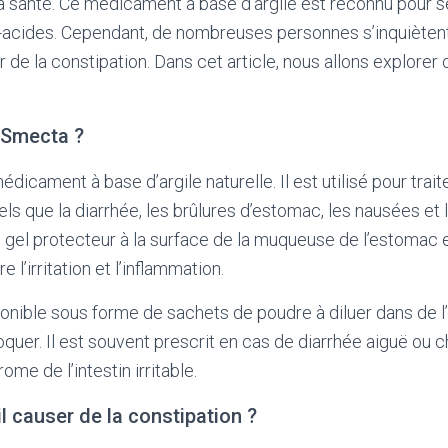
a santé. Ce médicament à base d’argile est reconnu pour se
i-acides. Cependant, de nombreuses personnes s’inquiètent 
de la constipation. Dans cet article, nous allons explorer 
 Smecta ?
icament à base d’argile naturelle. Il est utilisé pour trait
tels que la diarrhée, les brûlures d’estomac, les nausées e
n gel protecteur à la surface de la muqueuse de l’estomac et
 l’irritation et l’inflammation.
nible sous forme de sachets de poudre à diluer dans de l
uer. Il est souvent prescrit en cas de diarrhée aiguë ou c
ome de l’intestin irritable.
l causer de la constipation ?