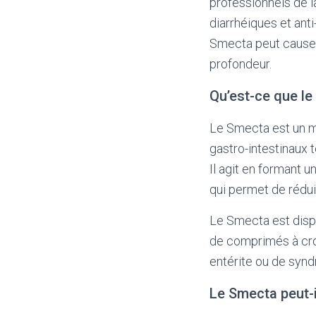
professionnels de l
diarrhéiques et ant
Smecta peut causer 
profondeur.
Qu’est-ce que le
Le Smecta est un méd
gastro-intestinaux 
Il agit en formant u
qui permet de réduire
Le Smecta est dispo
de comprimés à croq
entérite ou de syndr
Le Smecta peut-i