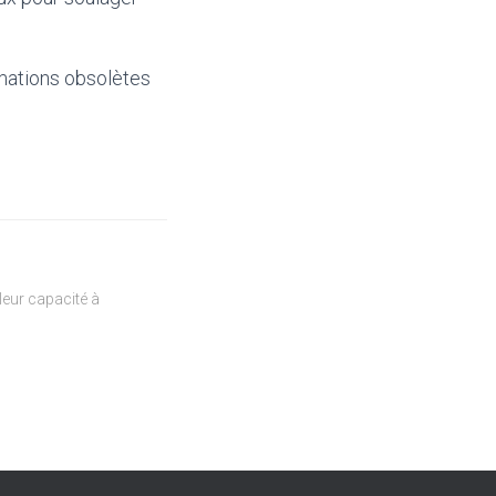
mations obsolètes
eur capacité à