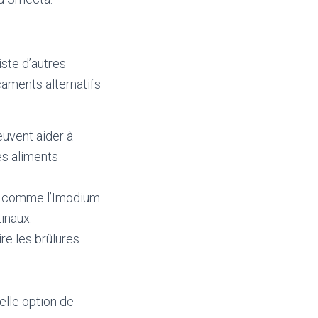
iste d’autres
caments alternatifs
euvent aider à
les aliments
es comme l’Imodium
inaux.
re les brûlures
elle option de