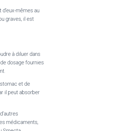
nt d’eux-mêmes au
u graves, il est
udre à diluer dans
s de dosage fournies
nt.
’estomac et de
ar il peut absorber
d’autres
tres médicaments,
du Smecta.