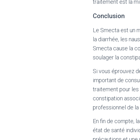
traitement est la m
Conclusion
Le Smecta est un mé
la diarrhée, les nau
Smecta cause la con
soulager la constipa
Si vous éprouvez de
important de consul
traitement pour les
constipation associ
professionnel de la
En fin de compte, 
état de santé indivi
précautions et une 